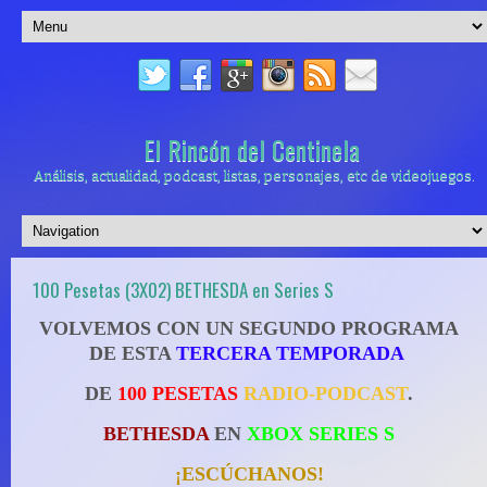
El Rincón del Centinela
Análisis, actualidad, podcast, listas, personajes, etc de videojuegos.
100 Pesetas (3X02) BETHESDA en Series S
VOLVEMOS CON UN SEGUNDO PROGRAMA
DE ESTA
TERCERA TEMPORADA
DE
100 PESETAS
RADIO-PODCAST
.
BETHESDA
EN
XBOX SERIES S
¡ESCÚCHANOS!