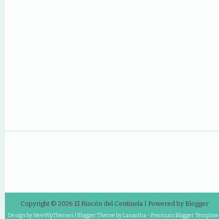
Copyright ©
2026
El Rincón del Centinela
| Powered by
Blogger
Design by
NewWpThemes
| Blogger Theme by
Lasantha
-
Premium Blogger Template