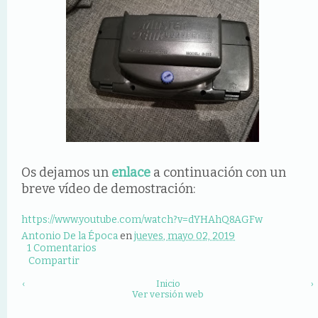
Os dejamos un
enl
ace
a continuación con un
breve vídeo de demostración:
https://www.youtube.com/watch?v=dYHAhQ8AGFw
Antonio De la Época
en
jueves, mayo 02, 2019
1 Comentarios
Compartir
‹
Inicio
›
Ver versión web