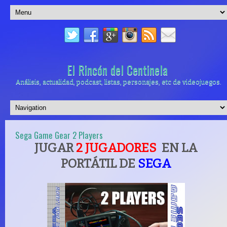
El Rincón del Centinela
Análisis, actualidad, podcast, listas, personajes, etc de videojuegos.
Sega Game Gear 2 Players
JUGAR
2 JUGADORES
EN LA
PORTÁTIL DE
SEGA