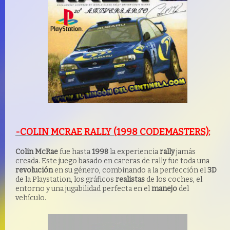
-COLIN MCRAE RALLY (1998 CODEMASTERS):
Colin McRae
fue hasta
1998
la experiencia
rally
jamás
creada. Este juego basado en careras de rally fue toda una
revolución
en su género, combinando a la perfección el
3D
de la Playstation, los gráficos
realistas
de los coches, el
entorno y una jugabilidad perfecta en el
manejo
del
vehículo.