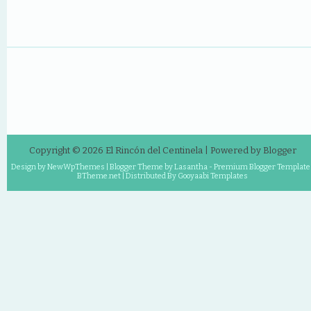
Copyright ©
2026
El Rincón del Centinela
| Powered by
Blogger
Design by
NewWpThemes
| Blogger Theme by
Lasantha
-
Premium Blogger Template
BTheme.net
| Distributed By
Gooyaabi Templates