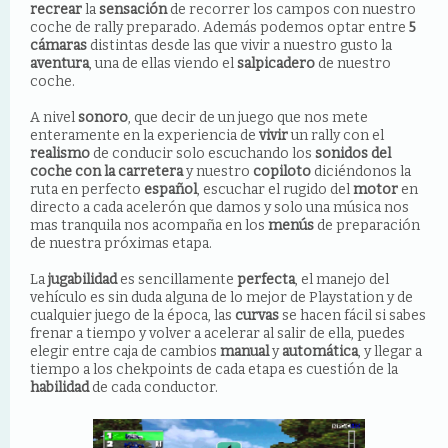
recrear
la
sensación
de recorrer los campos con nuestro
coche de rally preparado. Además podemos optar entre
5
cámaras
distintas desde las que vivir a nuestro gusto la
aventura
, una de ellas viendo el
salpicadero
de nuestro
coche.
A nivel
sonoro
, que decir de un juego que nos mete
enteramente en la experiencia de
vivir
un rally con el
realismo
de conducir solo escuchando los
sonidos del
coche con la carretera
y nuestro
copiloto
diciéndonos la
ruta en perfecto
español
, escuchar el rugido del
motor
en
directo a cada acelerón que damos y solo una música nos
mas tranquila nos acompaña en los
menús
de preparación
de nuestra próximas etapa.
La
jugabilidad
es sencillamente
perfecta
, el manejo del
vehículo es sin duda alguna de lo mejor de Playstation y de
cualquier juego de la época, las
curvas
se hacen fácil si sabes
frenar a tiempo y volver a acelerar al salir de ella, puedes
elegir entre caja de cambios
manual
y
automática
, y llegar a
tiempo a los chekpoints de cada etapa es cuestión de la
habilidad
de cada conductor.