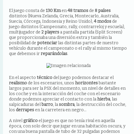
El juego consta de
130 Km
en
48 tramos
de
8 países
distintos (Nueva Zelanda, Grecia, Montecarlo, Australia,
Suecia, Córcega, Indonesia y Reino Unido),
4 modos
de
juego distintos (Campeonato, rally, contrarreloj y escuela),
multijugador de
2 players
a pantalla partida (Split Screen)
que proporcionaba una diversión extra y también la
posibilidad de
potenciar
las distintas partes de nuestro
vehículo durante el campeonato o el rally al mismo tiempo
que debemos ir
reparándolas
.
En el aspecto
técnico
del juego podemos destacar el
realismo
de los escenarios, unos
horizontes
bastante
largos para ser la PSX del momento, un nivel de detalles en
los coche y en la interacción del coche con el escenario
donde podemos apreciar el contacto con la
hierba
, las
salpicaduras del
barro
, la
sombra
, la destrucción del coche,
los
derrapes
en la carretera en negro...
A nivel
gráfico
el juego es que no tenía rival en aquella
época, con solo decir que jugar en una habitación oscura, y
con una buena pantalla de tubo de 32 pulgadas podemos