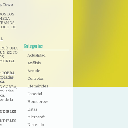
a Drive
DOS LOS
 MEGA
STRAMOS
ÁLOGO DE
AL
Categorías
ARCÓ UNA
UN ÉXITO
Actualidad
OS
 MORTAL
Análisis
Arcade
O COBRA,
mpliadas
Consolas
ca.
Efemérides
IO COBRA,
mpliadas
Especial
ca.
r de la
Homebrew
Listas
NDIBLES
Microsoft
INDIBLES
Nintendo
te