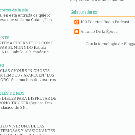
retos de la isla
Colaboradores
la, en esta entrada os quiero
esa que se llama Catán ("Los
100 Pesetas Radio Podcast
Antonio De la Época
r NES
ISTEMA CIBERNÉTICO COMO
Con la tecnología de
Blogg
VAR EL MUNNDO Kabuki
NES: Kabuki, el luchador c...
RG
CLAS GHOULS ´N GHOSTS ,
SPHEMOUS ? APARECEN "LOS
G" Si a muchos de vosotros...
BLES DE NDS
NDIBLES PARA DISFRUTAR DE
ONO TRIGGER (Square Enix
 clásico de SN...
HIZO VIVIR UNA DE LAS
TERIOSAS Y APASIONANTES