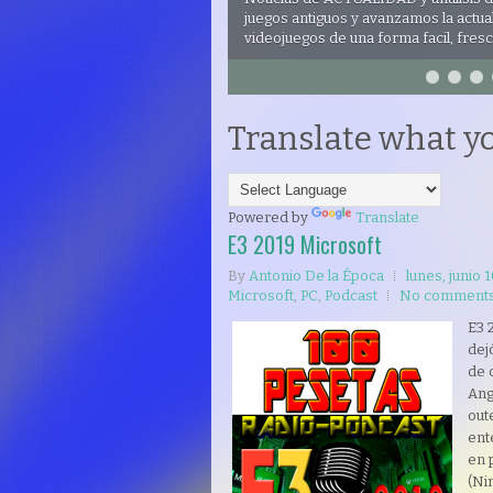
juegos antiguos y avanzamos la actua
videojuegos de una forma facil, fresc
Translate what y
Powered by
Translate
E3 2019 Microsoft
By
Antonio De la Época
lunes, junio 
Microsoft
,
PC
,
Podcast
No comment
E3 
dej
de 
Ang
out
ent
en 
(Ni