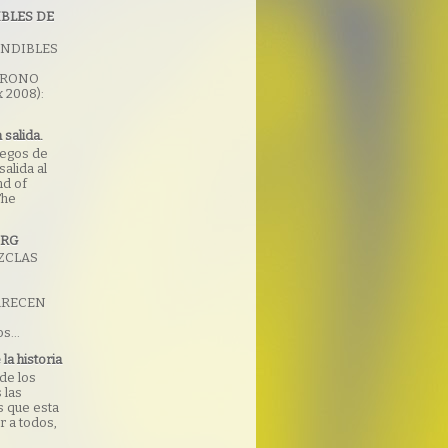
IBLES DE
INDIBLES
HRONO
 2008):
 salida.
uegos de
alida al
nd of
The
ORG
ZCLAS
,
ARECEN
s...
la historia
 de los
 las
 que esta
r a todos,