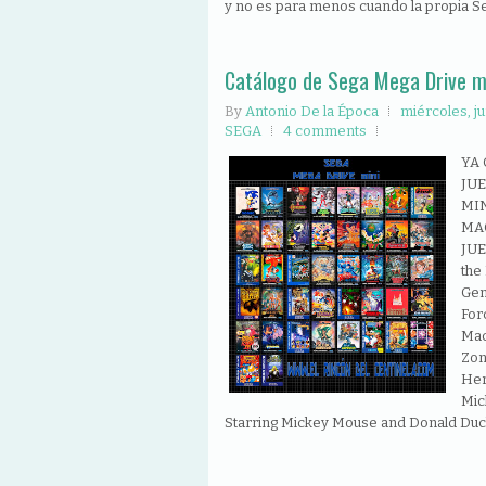
y no es para menos cuando la propia Se
Catálogo de Sega Mega Drive m
By
Antonio De la Época
miércoles, ju
SEGA
4 comments
YA
JUE
MI
MA
JUE
the
Gen
For
Mac
Zon
Her
Mic
Starring Mickey Mouse and Donald Duck' 