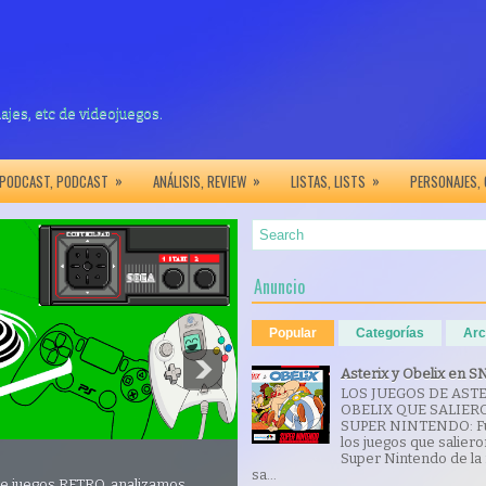
najes, etc de videojuegos.
»
»
»
PODCAST, PODCAST
ANÁLISIS, REVIEW
LISTAS, LISTS
PERSONAJES,
Anuncio
Popular
Categorías
Arc
Asterix y Obelix en S
LOS JUEGOS DE ASTE
OBELIX QUE SALIER
SUPER NINTENDO: F
los juegos que salier
Super Nintendo de la
sa...
de juegos RETRO, analizamos