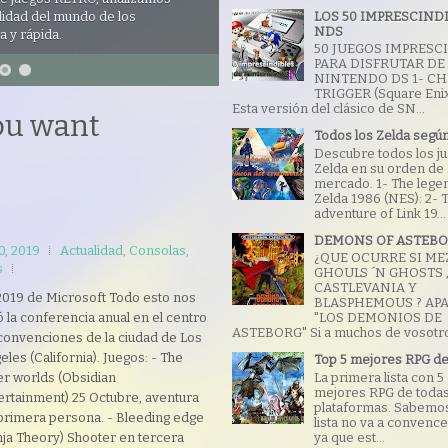
LOS 50 IMPRESCIND
lidad del mundo de los
NDS
a y rápida.
50 JUEGOS IMPRESC
PARA DISFRUTAR DE
NINTENDO DS 1- C
TRIGGER (Square Enix
Esta versión del clásico de SN...
ou want
Todos los Zelda según
Descubre todos los j
Zelda en su orden de s
mercado. 1- The lege
Zelda 1986 (NES): 2- 
adventure of Link 19...
DEMONS OF ASTEB
10, 2019
Actualidad
,
Consolas
,
¿QUE OCURRE SI ME
s
GHOULS ´N GHOSTS 
CASTLEVANIA Y
2019 de Microsoft Todo esto nos
BLASPHEMOUS ? AP
ó la conferencia anual en el centro
"LOS DEMONIOS DE
ASTEBORG" Si a muchos de vosotro
convenciones de la ciudad de Los
eles (California). Juegos: - The
Top 5 mejores RPG de 
er worlds (Obsidian
La primera lista con 5
mejores RPG de todas
ertainment) 25 Octubre, aventura
plataformas. Sabemos
primera persona. - Bleeding edge
lista no va a convence
nja Theory) Shooter en tercera
ya que est...