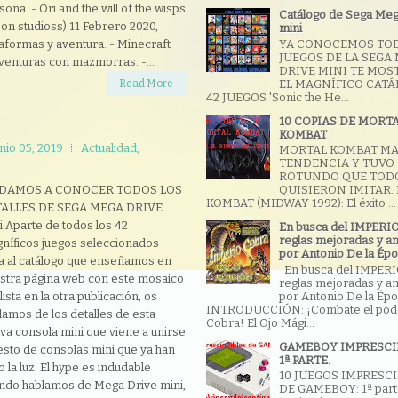
sona. - Ori and the will of the wisps
Catálogo de Sega Meg
on studioss) 11 Febrero 2020,
mini
YA CONOCEMOS TO
taformas y aventura. - Minecraft
JUEGOS DE LA SEGA
venturas con mazmorras. -...
DRIVE MINI TE MO
EL MAGNÍFICO CAT
Read More
42 JUEGOS 'Sonic the He...
10 COPIAS DE MORT
KOMBAT
nio 05, 2019
Actualidad
,
MORTAL KOMBAT M
TENDENCIA Y TUVO 
ROTUNDO QUE TOD
 DAMOS A CONOCER TODOS LOS
QUISIERON IMITAR.
KOMBAT (MIDWAY 1992): El éxito ...
ALLES DE SEGA MEGA DRIVE
i Aparte de todos los 42
En busca del IMPERI
reglas mejoradas y a
níficos juegos seleccionados
por Antonio De la Épo
a al catálogo que enseñamos en
En busca del IMPER
stra página web con este mosaico
reglas mejoradas y a
por Antonio De la Épo
 lista en la otra publicación, os
INTRODUCCIÓN: ¡Combate el pode
lamos de los detalles de esta
Cobra! El Ojo Mági...
va consola mini que viene a unirse
GAMEBOY IMPRESCI
resto de consolas mini que ya han
1ª PARTE.
o la luz. El hype es indudable
10 JUEGOS IMPRESC
ndo hablamos de Mega Drive mini,
DE GAMEBOY: 1ª par