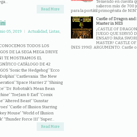
Teniendo en cuenta q
ga...
salieron más de 700 
Read More
para la portátil primogénita de NINT
Castle of Dragon and
ini
Master in NES
¡CASTLE OF DRAGON
nio 05, 2019
Actualidad
,
Listas
,
JUEGO QUE SIRVIÓ 
ENSAYO PARA SWOR
MASTER! CASTLE O
 CONOCEMOS TODOS LOS
(NES 1990): ARGUMENTO: Castle of 
GOS DE LA SEGA MEGA DRIVE
NI TE MOSTRAMOS EL
GNÍFICO CATÁLOGO DE 42
GOS 'Sonic the Hedgehog' 'Ecco
 Dolphin' 'Castlevania: The New
eration' 'Space Harrier 2' 'Shining
ce' 'Dr. Robotnik's Mean Bean
hine' 'ToeJam & Earl' 'Comix
e' 'Altered Beast' 'Gunstar
oes' 'Castle of Illusion Starring
key Mouse' 'World of Illusion
'Thunder Force III' 'Super...
Read More