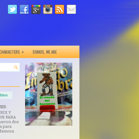
»
 CHARACTERS
SOMOS, WE ARE
hivo
NES.
RIX Y
ON PARA
ueron dos
on para
 famosa