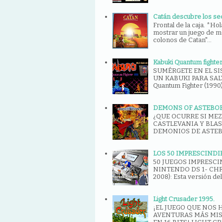
Catán descubre los sec
Frontal de la caja. *Ho
mostrar un juego de m
colonos de Catan"...
Kabuki Quantum fighte
SUMÉRGETE EN EL S
UN KABUKI PARA SAL
Quantum Fighter (1990) 
DEMONS OF ASTEBO
¿QUE OCURRE SI MEZ
CASTLEVANIA Y BLA
DEMONIOS DE ASTEBOR
LOS 50 IMPRESCINDI
50 JUEGOS IMPRESCI
NINTENDO DS 1- CHR
2008): Esta versión del
Light Crusader 1995.
¡EL JUEGO QUE NOS 
AVENTURAS MÁS MIS