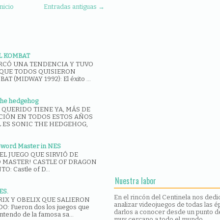
nicio
Entradas antiguas →
L KOMBAT
RCÓ UNA TENDENCIA Y TUVO
QUE TODOS QUISIERON
T (MIDWAY 1992): El éxito ...
 the hedgehog
QUERIDO TIENE YA, MÁS DE
UCIÓN EN TODOS ESTOS AÑOS
L ES SONIC THE HEDGEHOG,
Sword Master in NES
EL JUEGO QUE SIRVIÓ DE
 MASTER! CASTLE OF DRAGON
: Castle of D...
Nuestra labor
ES.
En el rincón del Centinela nos ded
RIX Y OBELIX QUE SALIERON
analizar videojuegos de todas las é
: Fueron dos los juegos que
darlos a conocer desde un punto de
ntendo de la famosa sa...
muy cercano a todo el mundo.