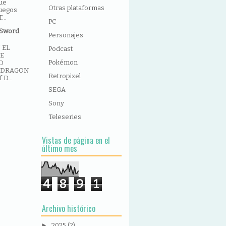
ue
Otras plataformas
juegos
...
PC
 Sword
Personajes
 EL
Podcast
DE
Pokémon
D
F DRAGON
Retropixel
D...
SEGA
Sony
Teleseries
Vistas de página en el
último mes
4
8
9
1
Archivo histórico
►
2025
(2)