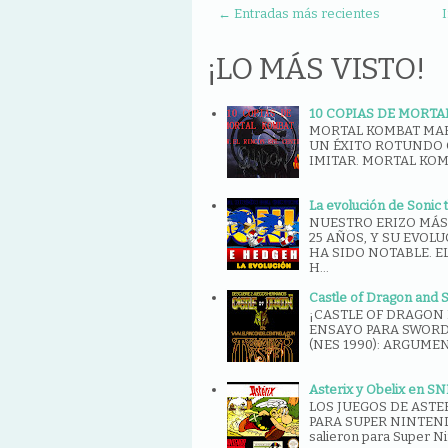
← Entradas más recientes
I
¡LO MÁS VISTO!
10 COPIAS DE MORTA
MORTAL KOMBAT MA
UN ÉXITO ROTUNDO 
IMITAR. MORTAL KOMBA
La evolución de Sonic
NUESTRO ERIZO MÁS 
25 AÑOS, Y SU EVOL
HA SIDO NOTABLE. E
H...
Castle of Dragon and 
¡CASTLE OF DRAGON 
ENSAYO PARA SWORD
(NES 1990): ARGUMENTO
Asterix y Obelix en SN
LOS JUEGOS DE ASTE
PARA SUPER NINTENDO
salieron para Super Ni