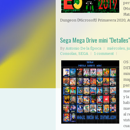
per
(Mo
Pla
Dungeon (Microsoft) Primavera 2020, A
Sega Mega Drive mini "Detalles"
By
Antonio De la Época
miércoles, ju
Consolas
,
SEGA
1 comment
OS
DET
min
mag
par
nue
y la
hab
nue
al 
vist
cua