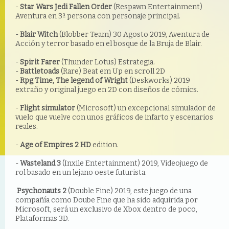
-
Star Wars Jedi Fallen Order
(Respawn Entertainment)
Aventura en 3ª persona con personaje principal.
-
Blair Witch
(Blobber Team) 30 Agosto 2019, Aventura de
Acción y terror basado en el bosque de la Bruja de Blair.
-
Spirit Farer
(Thunder Lotus) Estrategia.
-
Battletoads
(Rare) Beat em Up en scroll 2D
-
Rpg Time, The legend of Wright
(Deskworks) 2019
extraño y original juego en 2D con diseños de cómics.
-
Flight simulator
(Microsoft) un excepcional simulador de
vuelo que vuelve con unos gráficos de infarto y escenarios
reales.
-
Age of Empires 2 HD
edition.
-
Wasteland 3
(Inxile Entertainment) 2019, Videojuego de
rol basado en un lejano oeste futurista.
Psychonauts 2
(Double Fine) 2019, este juego de una
compañía como Doube Fine que ha sido adquirida por
Microsoft, será un exclusivo de Xbox dentro de poco,
Plataformas 3D.