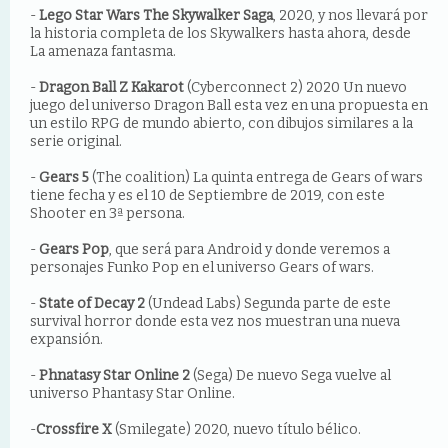
-
Lego Star Wars The Skywalker Saga
, 2020, y nos llevará por
la historia completa de los Skywalkers hasta ahora, desde
La amenaza fantasma.
-
Dragon Ball Z Kakarot
(Cyberconnect 2) 2020 Un nuevo
juego del universo Dragon Ball esta vez en una propuesta en
un estilo RPG de mundo abierto, con dibujos similares a la
serie original.
-
Gears 5
(The coalition) La quinta entrega de Gears of wars
tiene fecha y es el 10 de Septiembre de 2019, con este
Shooter en 3ª persona.
-
Gears Pop
, que será para Android y donde veremos a
personajes Funko Pop en el universo Gears of wars.
-
State of Decay 2
(Undead Labs) Segunda parte de este
survival horror donde esta vez nos muestran una nueva
expansión.
-
Phnatasy Star Online 2
(Sega) De nuevo Sega vuelve al
universo Phantasy Star Online.
-
Crossfire X
(Smilegate) 2020, nuevo título bélico.