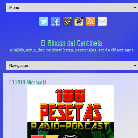
El Rincón del Centinela
Análisis, actualidad, podcast, listas, personajes, etc de videojuegos.
E3 2019 Microsoft