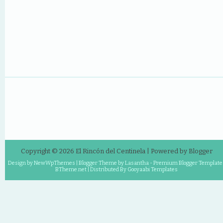
Copyright ©
2026
El Rincón del Centinela
| Powered by
Blogger
Design by
NewWpThemes
| Blogger Theme by
Lasantha
-
Premium Blogger Template
BTheme.net
| Distributed By
Gooyaabi Templates