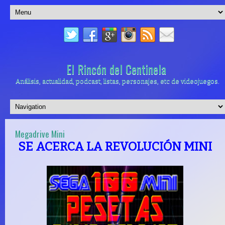
El Rincón del Centinela
Análisis, actualidad, podcast, listas, personajes, etc de videojuegos.
Megadrive Mini
SE ACERCA LA REVOLUCIÓN MINI