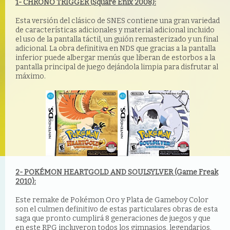
1- CHRONO TRIGGER (Square Enix 2008):
Esta versión del clásico de SNES contiene una gran variedad
de características adicionales y material adicional incluido
el uso de la pantalla táctil, un guión remasterizado y un final
adicional. La obra definitiva en NDS que gracias a la pantalla
inferior puede albergar menús que liberan de estorbos a la
pantalla principal de juego dejándola limpia para disfrutar al
máximo.
2- POKÉMON HEARTGOLD AND SOULSYLVER (Game Freak
2010):
Este remake de Pokémon Oro y Plata de Gameboy Color
son el culmen definitivo de estas particulares obras de esta
saga que pronto cumplirá 8 generaciones de juegos y que
en este RPG incluyeron todos los gimnasios, legendarios,