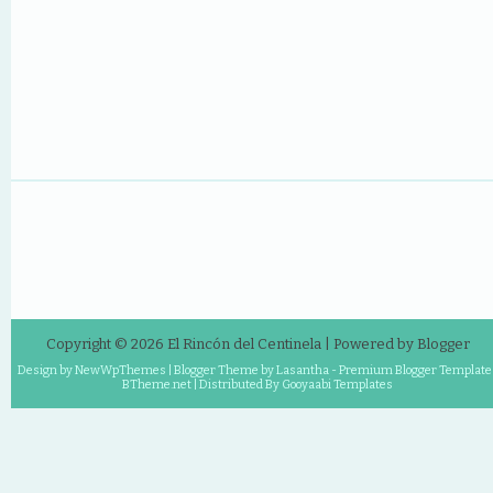
Copyright ©
2026
El Rincón del Centinela
| Powered by
Blogger
Design by
NewWpThemes
| Blogger Theme by
Lasantha
-
Premium Blogger Template
BTheme.net
| Distributed By
Gooyaabi Templates