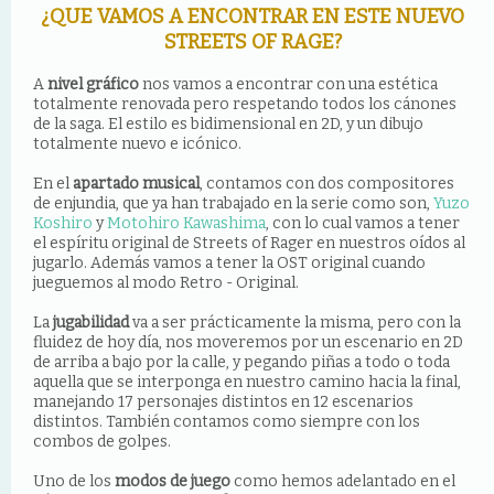
¿QUE VAMOS A ENCONTRAR EN ESTE NUEVO
STREETS OF RAGE?
A
nivel gráfico
nos vamos a encontrar con una estética
totalmente renovada pero respetando todos los cánones
de la saga. El estilo es bidimensional en 2D, y un dibujo
totalmente nuevo e icónico.
En el
apartado musical
, contamos con dos compositores
de enjundia, que ya han trabajado en la serie como son,
Yuzo
Koshiro
y
Motohiro Kawashima
, con lo cual vamos a tener
el espíritu original de Streets of Rager en nuestros oídos al
jugarlo. Además vamos a tener la OST original cuando
jueguemos al modo Retro - Original.
La
jugabilidad
va a ser
prácticamente
la misma, pero con la
fluidez de hoy día, nos moveremos por un escenario en 2D
de arriba a bajo por la calle, y pegando piñas a todo o toda
aquella que se interponga en nuestro camino hacia la final,
manejando 17 personajes distintos en 12 escenarios
distintos. También contamos como siempre con los
combos de golpes.
Uno de los
modos de juego
como hemos adelantado en el