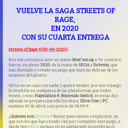
VUELVE LA SAGA STREETS OF
RAGE,
EN 2020
CON SU CUARTA ENTREGA
Streets of Rage 4 (30-04-2020):
Nos encontramos ante un nuevo
Beat´em up
o Yo contra el
Barrio, en pleno
2020
, de la mano de
SEGA
y
Dotemu
, que
han diseñado y creado un juego que hará las delicias de los
amantes del género.
SEGA no se casa con nadie y quiere vender, por eso el juego
lo
tendréis
en cualquiera de las plataformas que todos
tenéis
, como
Playstation 4
,
Nintendo Switch
, en estas dos
además se prepara una edición física,
Xbox One
y
PC
,
mañana 30 de Abril, a un precio de 24,99 €.
¿
Quienes son
Dotemu
? Bueno pues vamos a explicarlo, ya
que son los que han creado casi por completo este juego, a
día de hoy
SEGA
incluso en su página web ni nombran el