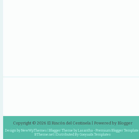
Copyright ©
2026
El Rincón del Centinela
| Powered by
Blogger
Design by
NewWpThemes
| Blogger Theme by
Lasantha
-
Premium Blogger Template
BTheme.net
| Distributed By
Gooyaabi Templates