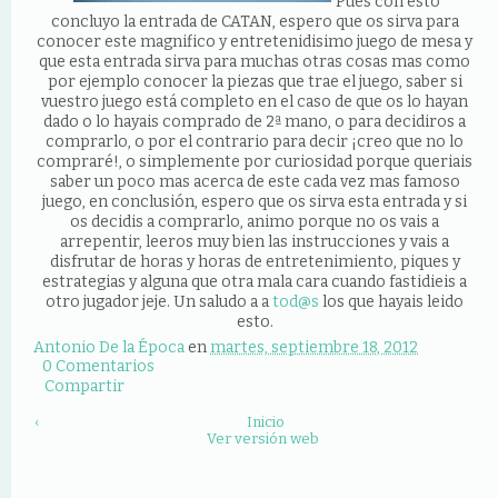
Pues con esto
concluyo la entrada de CATAN, espero que os sirva para
conocer este magnifico y entretenidisimo juego de mesa y
que esta entrada sirva para muchas otras cosas mas como
por ejemplo conocer la piezas que trae el juego, saber si
vuestro juego está completo en el caso de que os lo hayan
dado o lo hayais comprado de 2ª mano, o para decidiros a
comprarlo, o por el contrario para decir ¡creo que no lo
compraré!, o simplemente por curiosidad porque queriais
saber un poco mas acerca de este cada vez mas famoso
juego, en conclusión, espero que os sirva esta entrada y si
os decidis a comprarlo, animo porque no os vais a
arrepentir, leeros muy bien las instrucciones y vais a
disfrutar de horas y horas de entretenimiento, piques y
estrategias y alguna que otra mala cara cuando fastidieis a
otro jugador jeje. Un saludo a a
tod@s
los que hayais leido
esto.
Antonio De la Época
en
martes, septiembre 18, 2012
0 Comentarios
Compartir
‹
Inicio
Ver versión web