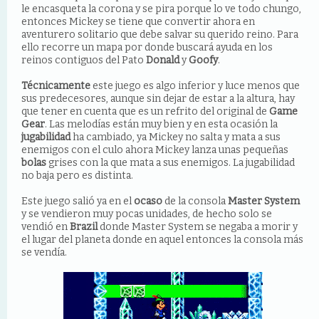
le encasqueta la corona y se pira porque lo ve todo chungo,
entonces Mickey se tiene que convertir ahora en
aventurero solitario que debe salvar su querido reino. Para
ello recorre un mapa por donde buscará ayuda en los
reinos contiguos del Pato
Donald
y
Goofy
.
Técnicamente
este juego es algo inferior y luce menos que
sus predecesores, aunque sin dejar de estar a la altura, hay
que tener en cuenta que es un refrito del original de
Game
Gear
. Las melodías están muy bien y en esta ocasión la
jugabilidad
ha cambiado, ya Mickey no salta y mata a sus
enemigos con el culo ahora Mickey lanza unas pequeñas
bolas
grises con la que mata a sus enemigos. La jugabilidad
no baja pero es distinta.
Este juego salió ya en el
ocaso
de la consola
Master System
y se vendieron muy pocas unidades, de hecho solo se
vendió en
Brazil
donde Master System se negaba a morir y
el lugar del planeta donde en aquel entonces la consola más
se vendía.