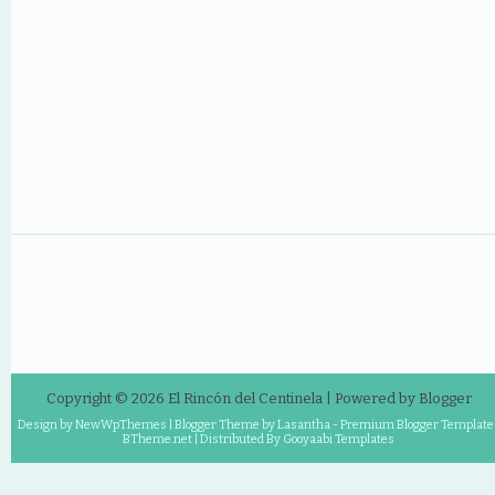
Copyright ©
2026
El Rincón del Centinela
| Powered by
Blogger
Design by
NewWpThemes
| Blogger Theme by
Lasantha
-
Premium Blogger Template
BTheme.net
| Distributed By
Gooyaabi Templates